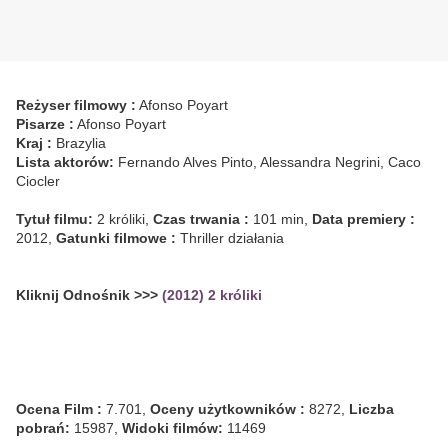
Reżyser filmowy :
Afonso Poyart
Pisarze :
Afonso Poyart
Kraj :
Brazylia
Lista aktorów:
Fernando Alves Pinto, Alessandra Negrini, Caco
Ciocler
Tytuł filmu:
2 króliki,
Czas trwania :
101 min,
Data premiery :
2012,
Gatunki filmowe :
Thriller działania
Kliknij Odnośnik >>>
(2012) 2 króliki
Ocena Film :
7.701,
Oceny użytkowników :
8272,
Liczba
pobrań:
15987,
Widoki filmów:
11469