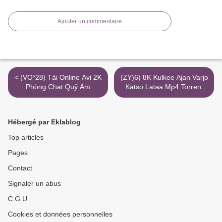
Ajouter un commentaire
< (VO*28) Tải Online Avi 2K
(ZY)6) 8K Kulkee Ajan Varjo
Phòng Chat Quỷ Ám
Katso Lataa Mp4 Torrent
Elisaviihde >
Hébergé par Eklablog
Top articles
Pages
Contact
Signaler un abus
C.G.U.
Cookies et données personnelles