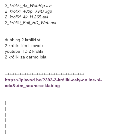
2_króliki_4k_WebRip.avi
2_króliki_480p_XviD.3gp
2_króliki_4k_H.265.avi
2_króliki_Full_HD_Web.avi
dubbing 2 króliki yt
2 króliki film filmweb
youtube HD 2 króliki
2 króliki za darmo ipla
+++++++++++++++++++++++++++++++++
https://iplavod.be/?392-2-króliki-cały-online-pl-
cda&utm_source=eklablog
|
|
|
|
|
|